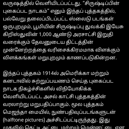
வருஷத்தில் வெளியிடப்பட்டது. “சிருஷ்டிப்பின்
புகைப்பட நாடகம்” எனும் இந்தப் புத்தகத்தில்,
பல்வேறு தலைப்பிடப்பட்ட ஸ்லைடு படங்கள்
ஒருபுறமும், பூமியின் சிருஷ்டிப்பு துவக்கி இயேசு
கிறிஸ்துவின் 1,000 ஆண்டு அரசாட்சி இறுதி
வரைக்கும் தேவனுடைய திட்டத்தின்
முன்னேற்றத்தை வரிசைக்கிரமமாக விளக்கும்
விளக்கங்கள் மறுபுறமும் காணப்படுகின்றன.
இந்தப் புத்தகம் 1914ல் அமெரிக்கா மற்றும்
கனடாவில் சுற்றுப்பயணம் செய்த புகைப்பட
நாடக நிகழ்ச்சிகளில் விநியோகிக்க
வெளியிடப்பட்ட அசல் காட்சி புத்தகத்தின்
வரலாற்று மறுபதிப்பாகும். மூல புத்தகம்
மெஜந்தா மையில், நுண்பதிவுப்படங்களுடன்
(halftone pictures) அச்சிடப்பட்டிருந்தது. இது
முதலில் கெட்டி அட்டை மற்றும் மென்னட்டை என