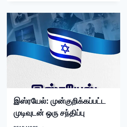
இஸ்ரயேல்: முன்குறிக்கப்பட்ட
முடிவுடன் ஒரு சந்திப்பு