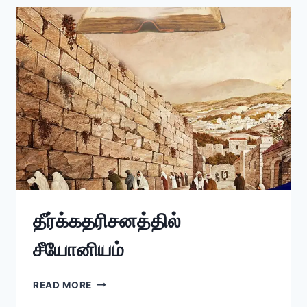
தீர்க்கதரிசனத்தில்
சீயோனியம்
READ MORE