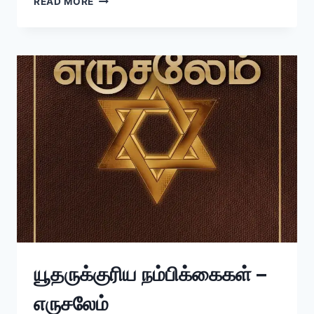
READ MORE
யூதருக்குரிய நம்பிக்கைகள் –
எருசலேம்