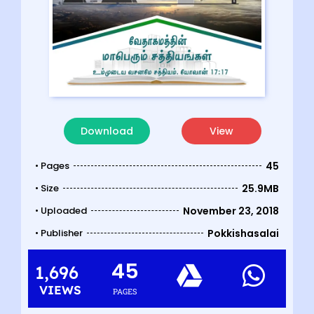
Download
View
• Pages
45
• Size
25.9MB
• Uploaded
November 23, 2018
• Publisher
Pokkishasalai
45
1,696
VIEWS
PAGES