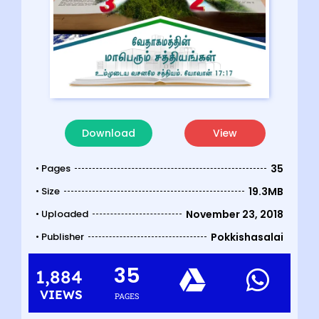
Download
View
• Pages
35
• Size
19.3MB
• Uploaded
November 23, 2018
• Publisher
Pokkishasalai
35
1,884
VIEWS
PAGES