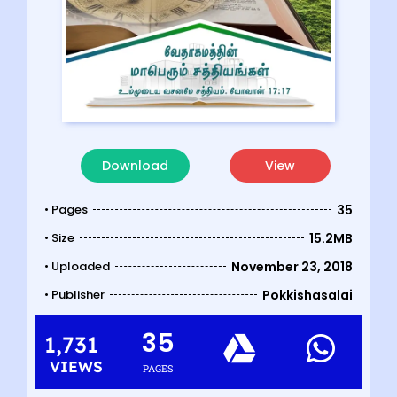
Download
View
• Pages
35
• Size
15.2MB
• Uploaded
November 23, 2018
• Publisher
Pokkishasalai
35
1,731
VIEWS
PAGES