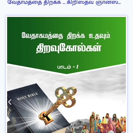
வேதாமத்தை திறக்க உதவும் திறவுகோல்கள்
கிறிஸ்தவ ஞானஸ்நானம்