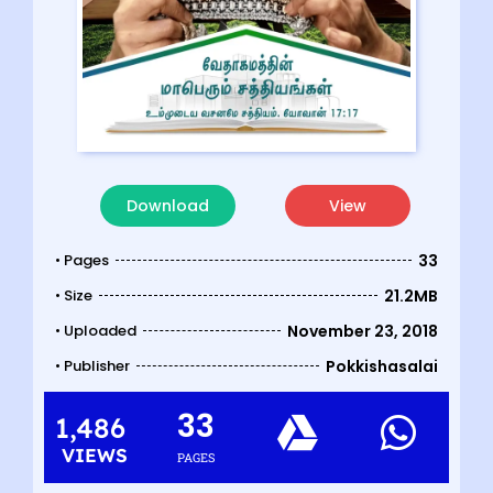
Download
View
• Pages
33
• Size
21.2MB
• Uploaded
November 23, 2018
• Publisher
Pokkishasalai
33
1,486
VIEWS
PAGES