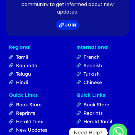
community to get informed about new
updates.
JOIN
Regional
International
Tamil
French
Kannada
Spanish
Telugu
Turkish
Hindi
Chinese
Quick Links
Quick Links
Book Store
Book Store
Reprints
Reprints
Herald Tamil
Herald Tamil
New Updates
Updates
Need Help?