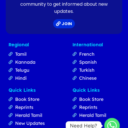
community to get informed about new
updates.
JOIN
Regional
International
Tamil
French
Kannada
Spanish
Telugu
Turkish
Hindi
Chinese
Quick Links
Quick Links
Book Store
Book Store
Reprints
Reprints
Herald Tamil
Herald Tamil
New Updates
Updates
Need Help?