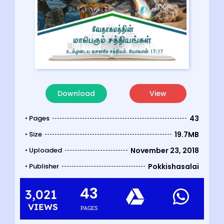
Download
View
• Pages
43
• Size
19.7MB
• Uploaded
November 23, 2018
• Publisher
Pokkishasalai
43
3,021
VIEWS
PAGES