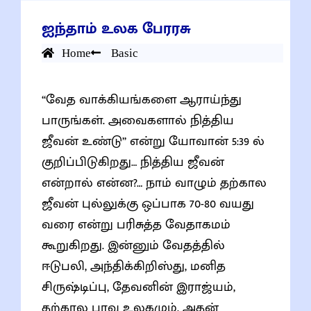
ஐந்தாம் உலக பேரரசு
Home
Basic
“வேத வாக்கியங்களை ஆராய்ந்து
பாருங்கள். அவைகளால் நித்திய
ஜீவன் உண்டு” என்று யோவான் 5:39 ல்
குறிப்பிடுகிறது… நித்திய ஜீவன்
என்றால் என்ன?… நாம் வாழும் தற்கால
ஜீவன் புல்லுக்கு ஒப்பாக 70-80 வயது
வரை என்று பரிசுத்த வேதாகமம்
கூறுகிறது. இன்னும் வேதத்தில்
ஈடுபலி, அந்திக்கிறிஸ்து, மனித
சிருஷ்டிப்பு, தேவனின் இராஜ்யம்,
தற்கால பாவ உலகமும், அதன்