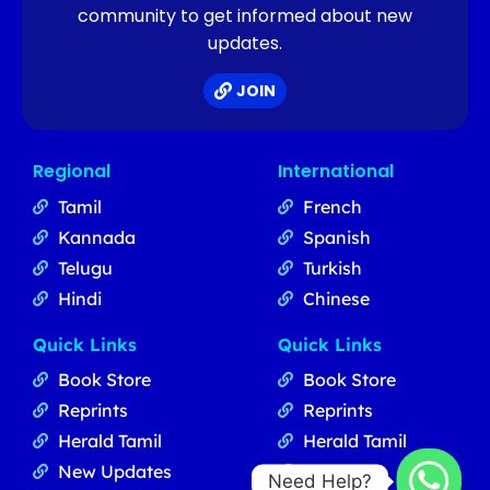
community to get informed about new
updates.
JOIN
Regional
International
Tamil
French
Kannada
Spanish
Telugu
Turkish
Hindi
Chinese
Quick Links
Quick Links
Book Store
Book Store
Reprints
Reprints
Herald Tamil
Herald Tamil
New Updates
Updates
Need Help?