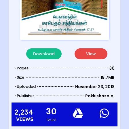
Download
View
• Pages
30
• Size
18.7MB
• Uploaded
November 23, 2018
• Publisher
Pokkishasalai
30
2,234
VIEWS
PAGES