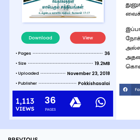
துனு
வைக்
இப்ப
நோக்
Download
View
அல்ல
• Pages
36
அதனா
• Size
19.2MB
கொள்
• Uploaded
November 23, 2018
• Publisher
Pokkishasalai
Fa
36
1,113
VIEWS
PAGES
PREVIOUS