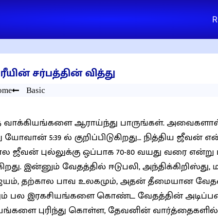
R
ரீயின் சர்பத்தின் வித்து
ome
Basic
 வாக்கியங்களை ஆராய்ந்து பாருங்கள். அவைகளால் 
 யோவான் 5:39 ல் குறிப்பிடுகிறது… நித்திய ஜீவன் எ
ால ஜீவன் புல்லுக்கு ஒப்பாக 70-80 வயது வரை என்று 
ிறது. இன்னும் வேதத்தில் ஈடுபலி, அந்திக்கிறிஸ்து, 
்யம், தற்கால பாவ உலகமும், அதன் தீமையான வேதன
ும் பல இரகசியங்களை கொண்ட வேதத்தின் அடிப
யங்களை புரிந்து கொள்ள, தேவனின் வார்த்தைகளில் 