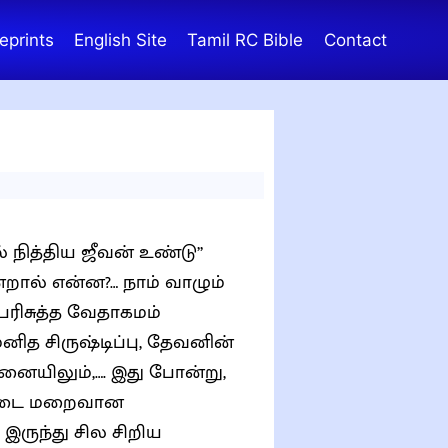
eprints
English Site
Tamil RC Bible
Contact
நித்திய ஜீவன் உண்டு”
ன்றால் என்ன?… நாம் வாழும்
பரிசுத்த வேதாகமம்
மனித சிருஷ்டிப்பு, தேவனின்
ையிலும்,…. இது போன்று,
்படை மறைவான
இருந்து சில சிறிய