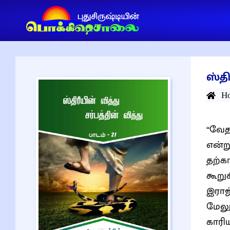
ஸ்தி
H
“வேத
என்று
தற்க
கூறுக
இராஜ
மேல
காரி