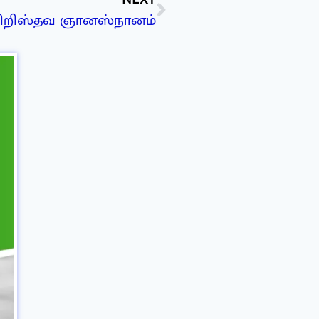
ிறிஸ்தவ ஞானஸ்நானம்