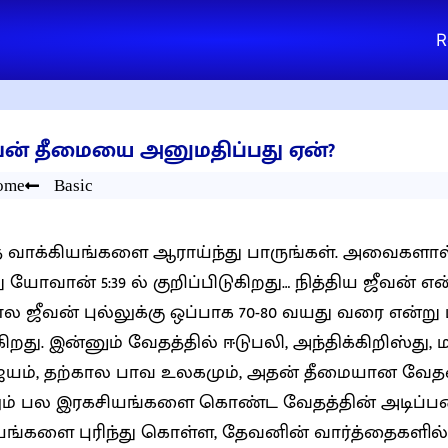
R
ன் தீமையை அனுமதிப்பது ஏன்?
ome
Basic
 வாக்கியங்களை ஆராய்ந்து பாருங்கள். அவைகளால் 
 யோவான் 5:39 ல் குறிப்பிடுகிறது… நித்திய ஜீவன் எ
ால ஜீவன் புல்லுக்கு ஒப்பாக 70-80 வயது வரை என்று 
ிறது. இன்னும் வேதத்தில் ஈடுபலி, அந்திக்கிறிஸ்து, 
்யம், தற்கால பாவ உலகமும், அதன் தீமையான வேதன
ும் பல இரகசியங்களை கொண்ட வேதத்தின் அடிப
யங்களை புரிந்து கொள்ள, தேவனின் வார்த்தைகளில் 