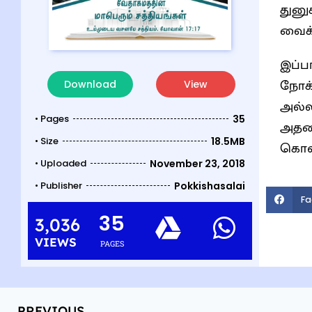
துனு
வைக்
இப்ப
நோக்
Download
View
அல்ல
• Pages
35
அதனா
• Size
18.5MB
கொள்
• Uploaded
November 23, 2018
• Publisher
Pokkishasalai
Fa
35
3,036
VIEWS
PAGES
PREVIOUS