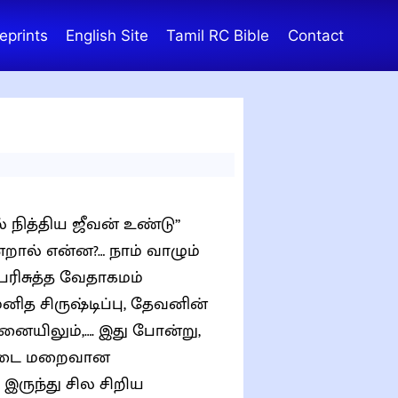
eprints
English Site
Tamil RC Bible
Contact
நித்திய ஜீவன் உண்டு”
ன்றால் என்ன?… நாம் வாழும்
பரிசுத்த வேதாகமம்
மனித சிருஷ்டிப்பு, தேவனின்
ையிலும்,…. இது போன்று,
்படை மறைவான
இருந்து சில சிறிய