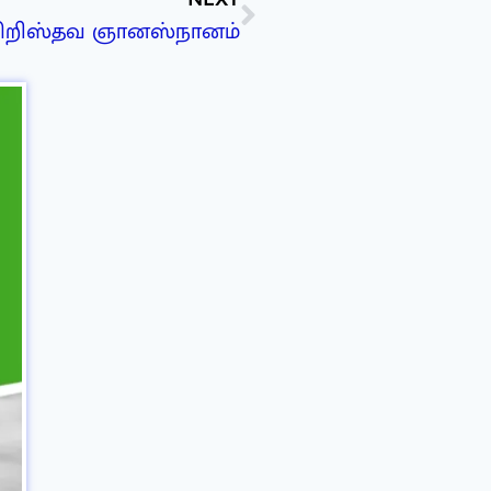
ிறிஸ்தவ ஞானஸ்நானம்