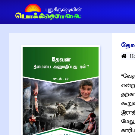
தேவ
H
“வேத
என்று
தற்க
கூறுக
இராஜ
மேல
காரி