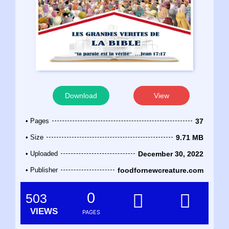
Download
View
• Pages
37
• Size
9.71 MB
• Uploaded
December 30, 2022
• Publisher
foodfornewcreature.com
0
503
VIEWS
PAGES