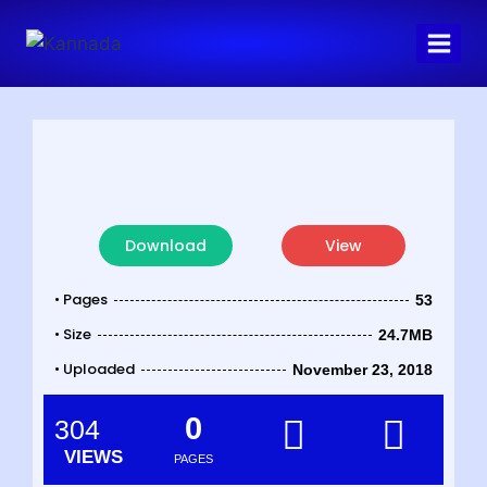
Download
View
• Pages
53
• Size
24.7MB
• Uploaded
November 23, 2018
0
304
VIEWS
PAGES