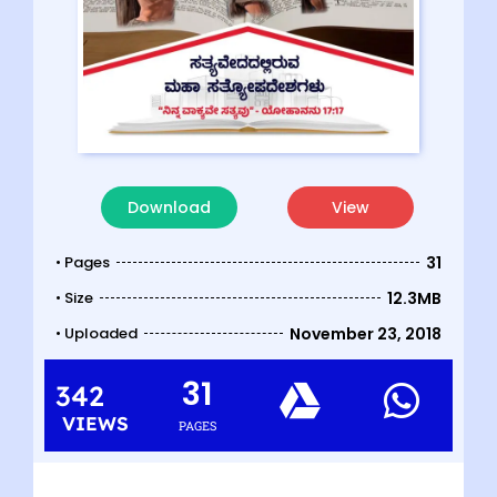
Download
View
• Pages
31
• Size
12.3MB
• Uploaded
November 23, 2018
31
342
VIEWS
PAGES