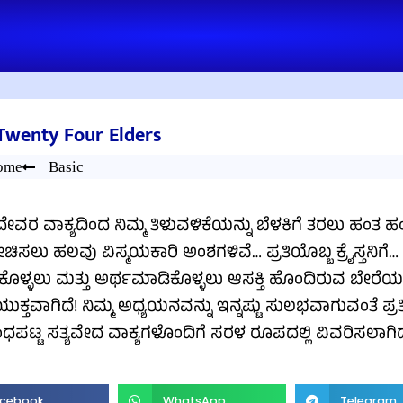
Twenty Four Elders
ome
Basic
ೇವರ ವಾಕ್ಯದಿಂದ ನಿಮ್ಮ ತಿಳುವಳಿಕೆಯನ್ನು ಬೆಳಕಿಗೆ ತರಲು ಹಂತ ಹಂತ
ಸಲು ಹಲವು ವಿಸ್ಮಯಕಾರಿ ಅಂಶಗಳಿವೆ… ಪ್ರತಿಯೊಬ್ಬ ಕ್ರೈಸ್ತನಿಗೆ… 
ುಕೊಳ್ಳಲು ಮತ್ತು ಅರ್ಥಮಾಡಿಕೊಳ್ಳಲು ಆಸಕ್ತಿ ಹೊಂದಿರುವ ಬೇರ
್ತವಾಗಿದೆ! ನಿಮ್ಮ ಅಧ್ಯಯನವನ್ನು ಇನ್ನಷ್ಟು ಸುಲಭವಾಗುವಂತೆ ಪ್ರ
ಪಟ್ಟ ಸತ್ಯವೇದ ವಾಕ್ಯಗಳೊಂದಿಗೆ ಸರಳ ರೂಪದಲ್ಲಿ ವಿವರಿಸಲಾಗಿದೆ
cebook
WhatsApp
Telegram