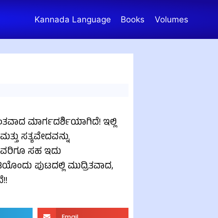
Kannada Language
Books
Volumes
ವಾದ ಮಾರ್ಗದರ್ಶಿಯಾಗಿದೆ! ಇಲ್ಲಿ
ಮತ್ತು ಸತ್ಯವೇದವನ್ನು
ೆಯವರಿಗೂ ಸಹ ಇದು
ತಿಯೊಂದು ಪುಟದಲ್ಲಿ ಮುದ್ರಿತವಾದ,
!!
Email