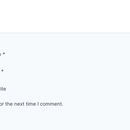
e
*
l
*
ite
or the next time I comment.