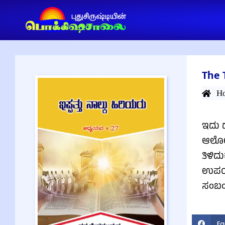
The 
H
ಇದು ದ
ಆಲೋಚಿ
ತಿಳಿದ
ಉಪಯುಕ
ಸಂಬಂಧ
Fa