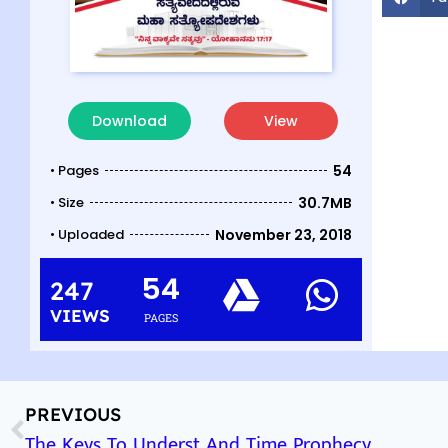
Download
View
• Pages
54
• Size
30.7MB
• Uploaded
November 23, 2018
54
247
VIEWS
PAGES
PREVIOUS
The Keys To Underst And Time Prophecy