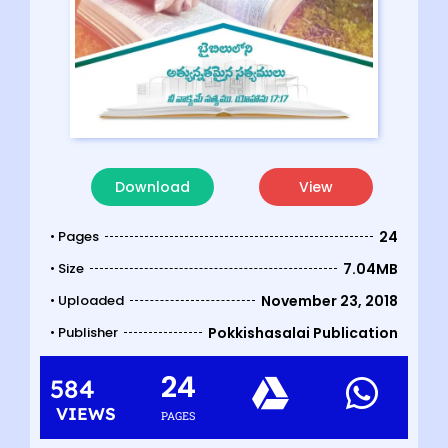
Download
View
• Pages
24
• Size
7.04MB
• Uploaded
November 23, 2018
• Publisher
Pokkishasalai Publication
24
584
VIEWS
PAGES