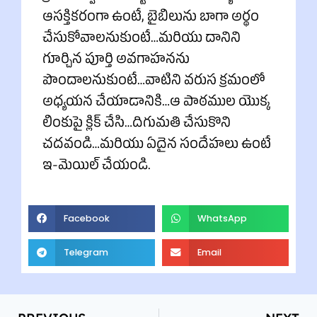
ఆసక్తికరంగా ఉంటే, బైబిలును బాగా అర్థం
చేసుకోవాలనుకుంటే…మరియు దానిని
గూర్చిన పూర్తి అవగాహనను
పొందాలనుకుంటే…వాటిని వరుస క్రమంలో
అధ్యయన చేయాడానికి…ఆ పాఠముల యొక్క
లింకుపై క్లిక్ చేసి…దిగుమతి చేసుకొని
చదవండి…మరియు ఏదైన సందేహలు ఉంటే
ఇ-మెయిల్ చేయండి.
Facebook
WhatsApp
Telegram
Email