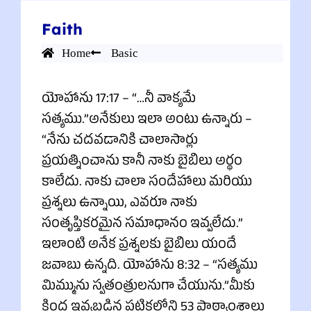
Faith
Home
Basic
యోహాను 17:17 – “…నీ వాక్యమే
సత్యము.”అనేకులు ఇలా అంటు ఉన్నారు –
“నేను చదవడానికి చాలాసార్లు
ప్రయత్నించాను కానీ నాకు బైబిలు అర్థం
కాలేదు. నాకు చాలా సందేహాలు మరియు
ప్రశ్నలు ఉన్నాయి, ఎవరూ నాకు
సంతృప్తికరమైన సమాధానం ఇవ్వలేదు.”
ఇలాంటి అనేక ప్రశ్నలకు బైబిలు యందే
జవాబు ఉన్నది. యోహాను 8:32 – “సత్యము
మిమ్మును స్వతంత్రులనుగా చేయును.”మీకు
క్రింద ఇవ్వబడిన పట్టికలోని 53 పాఠ్యాంశాలు