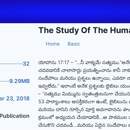
The Study Of The Human
Home
Basic
యోహాను 17:17 – “…నీ వాక్యమే సత్యము.”అనే
32
చదవడానికి చాలాసార్లు ప్రయత్నించాను కానీ నాక
సందేహాలు మరియు ప్రశ్నలు ఉన్నాయి, ఎవరూ 
9.29MB
ఇవ్వలేదు.” ఇలాంటి అనేక ప్రశ్నలకు బైబిలు 
– “సత్యము మిమ్మును స్వతంత్రులనుగా చేయును.”
r 23, 2018
53 పాఠ్యాంశాలు ఆసక్తికరంగా ఉంటే, బైబిలును
మరియు దానిని గూర్చిన పూర్తి అవగాహనను ప
Publication
క్రమంలో అధ్యయన చేయాడానికి…ఆ పాఠముల యొక్క
చేసుకొని చదవండి…మరియు ఏదైన సందేహలు ఉ