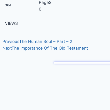
PageS
384
0
VIEWS
Previous
The Human Soul – Part – 2
Next
The Importance Of The Old Testament