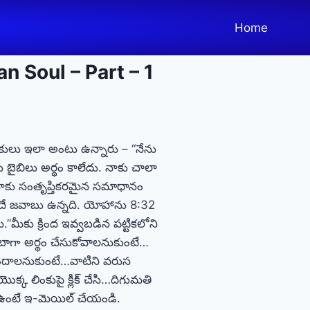
Home
 Soul – Part – 1
కులు ఇలా అంటు ఉన్నారు – “నేను
ు బైబిలు అర్థం కాలేదు. నాకు చాలా
నాకు సంతృప్తికరమైన సమాధానం
యందే జవాబు ఉన్నది. యోహాను 8:32
మీకు క్రింద ఇవ్వబడిన పట్టికలోని
 బాగా అర్థం చేసుకోవాలనుకుంటే…
ొందాలనుకుంటే…వాటిని వరుస
 లింకుపై క్లిక్ చేసి…దిగుమతి
ంటే ఇ-మెయిల్ చేయండి.