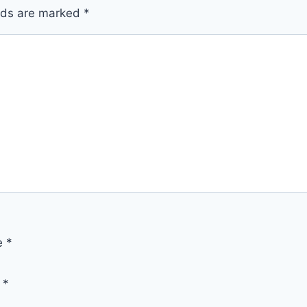
elds are marked
*
e
*
l
*