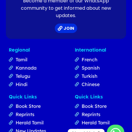
Become a member of our WhatsApp
community to get informed about new
updates.
JOIN
Regional
International
Tamil
French
Kannada
Spanish
Telugu
Turkish
Hindi
Chinese
Quick Links
Quick Links
Book Store
Book Store
Reprints
Reprints
Herald Tamil
Herald Tamil
New Updates
Updates