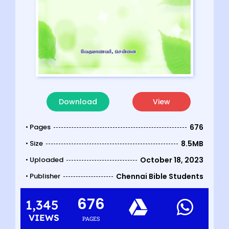
Download
View
• Pages
676
• Size
8.5MB
• Uploaded
October 18, 2023
• Publisher
Chennai Bible Students
676
1,345
VIEWS
PAGES