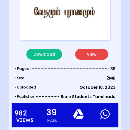
Download
View
• Pages
39
• Size
2MB
• Uploaded
October 18, 2023
• Publisher
Bible Students Tamilnadu
39
982
VIEWS
PAGES