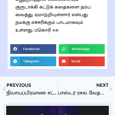
குருடாக்கி கட்டுக் கதைகளை நம்ப
வைத்து, ஏமாற்றியுள்ளார் என்பது
நமக்கு எச்சரிக்கும் பாடமாகவும்
உள்ளது. (2கொரி 4:4)
Facebook
WhatsApp
Telegram
Email
PREVIOUS
NEXT
நியாயப்பிரமாண சட்டத்திட்டங்கள்
பாஸ்டர் ரசல் வேத மாணவர்களை உருவாக்கினார் யெகோவாவின் சாட்சிகளை அல்ல