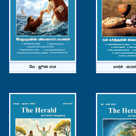
மே - ஜூன் 2026
மார்ச் - ஏப்ர