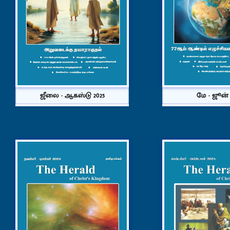
ஜீலை - ஆகஸ்டு 2025
மே - ஜூன் 