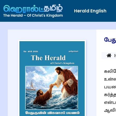
Herald English
பேத
கலில
உன்ன
பயணம
கர்த
என்ப
ஆவிய