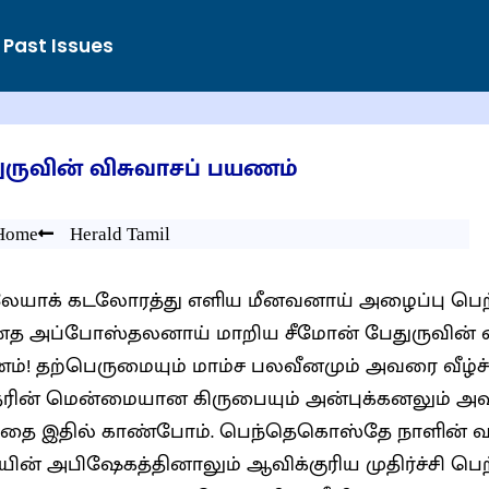
Past Issues
ுருவின் விசுவாசப் பயணம்
Home
Herald Tamil
ேயாக் கடலோரத்து எளிய மீனவனாய் அழைப்பு பெற்ற
த அப்போஸ்தலனாய் மாறிய சீமோன் பேதுருவின் எழுச
்! தற்பெருமையும் மாம்ச பலவீனமும் அவரை வீழ்ச்ச
்தரின் மென்மையான கிருபையும் அன்புக்கனலும் அவ
தை இதில் காண்போம். பெந்தெகொஸ்தே நாளின் வல
ின் அபிஷேகத்தினாலும் ஆவிக்குரிய முதிர்ச்சி பெ