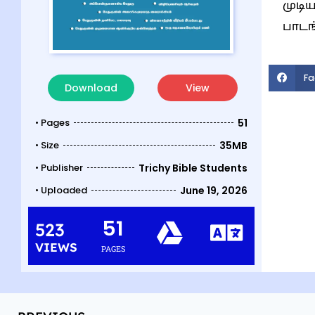
முடி
பாடங
Fa
Download
View
• Pages
51
• Size
35MB
• Publisher
Trichy Bible Students
• Uploaded
June 19, 2026
51
523
VIEWS
PAGES