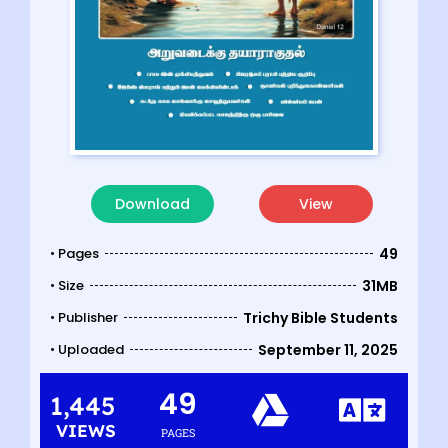
Download
View
• Pages
49
• Size
31MB
• Publisher
Trichy Bible Students
• Uploaded
September 11, 2025
49
1,445
VIEWS
PAGES