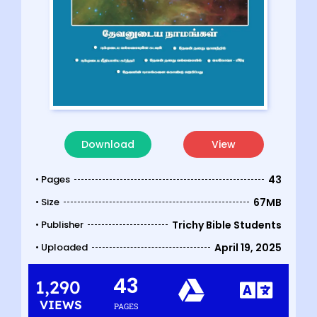
Download
View
• Pages
43
• Size
67MB
• Publisher
Trichy Bible Students
• Uploaded
April 19, 2025
43
1,290
VIEWS
PAGES