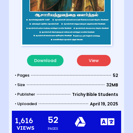
Download
View
• Pages
52
• Size
32MB
• Publisher
Trichy Bible Students
• Uploaded
April 19, 2025
52
1,616
VIEWS
PAGES