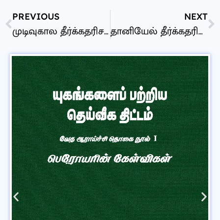
PREVIOUS
NEXT
முடிவுகால தீர்க்கதரிசனம்
தானியேல் தீர்க்கதரிசனத்தின் விளக்கங்கள்