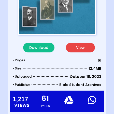
Download
View
• Pages
61
• Size
12.4MB
• Uploaded
October 18, 2023
• Publisher
Bible Student Archives
61
1,217
VIEWS
PAGES