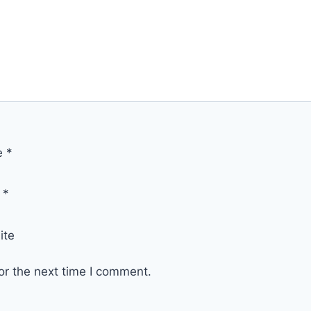
e
*
l
*
ite
or the next time I comment.