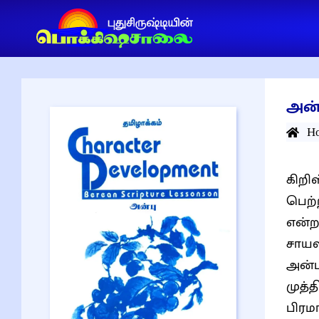
அன்
H
கிறி
பெற்
என்ற
சாயலில் ஒ
அன்ப
முத்
பிரம