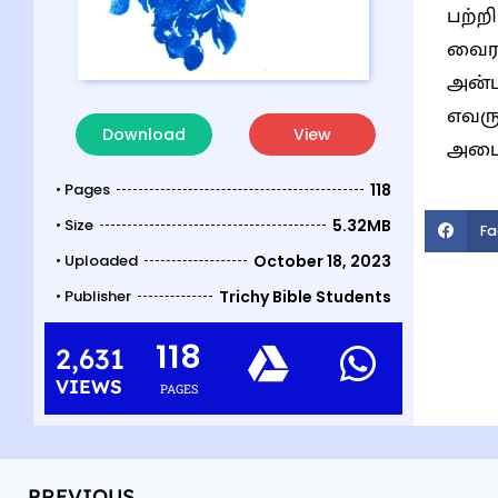
பற்ற
வைராக்கியம் மற்றும் அன்பில
அன்ப
எவரு
Download
View
அடைய
• Pages
118
• Size
5.32MB
Fa
• Uploaded
October 18, 2023
• Publisher
Trichy Bible Students
118
2,631
VIEWS
PAGES
PREVIOUS