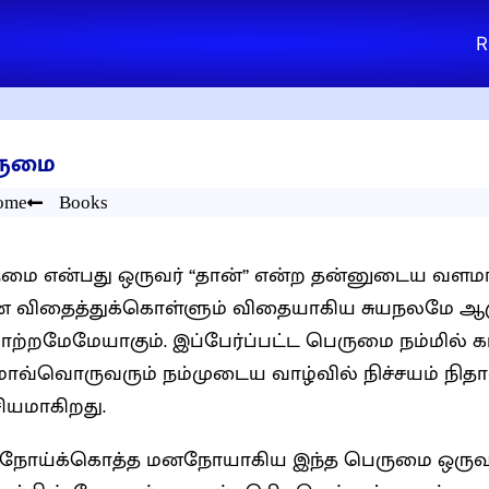
R
ருமை
ome
Books
மை என்பது ஒருவர் “தான்” என்ற தன்னுடைய வளம
 விதைத்துக்கொள்ளும் விதையாகிய சுயநலமே ஆகு
ேமேயாகும். இப்பேர்ப்பட்ட பெருமை நம்மில் காணப்படுகிறதா? என
வ்வொருவரும் நம்முடைய வாழ்வில் நிச்சயம் நிதானி
யமாகிறது.
றுநோய்க்கொத்த மனநோயாகிய இந்த பெருமை ஒருவரு