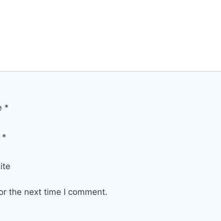
e
*
l
*
ite
or the next time I comment.