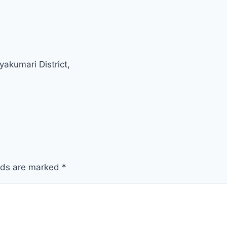
akumari District,
elds are marked
*