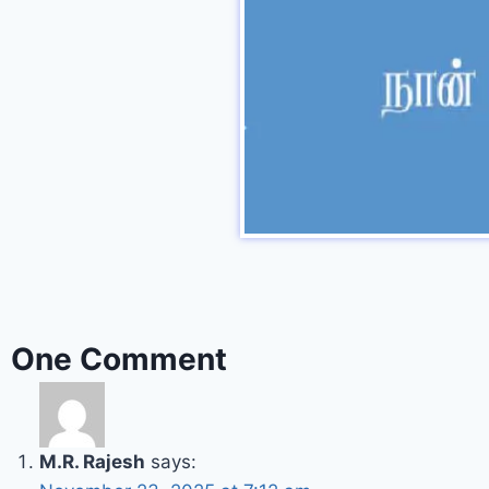
One Comment
M.R. Rajesh
says: