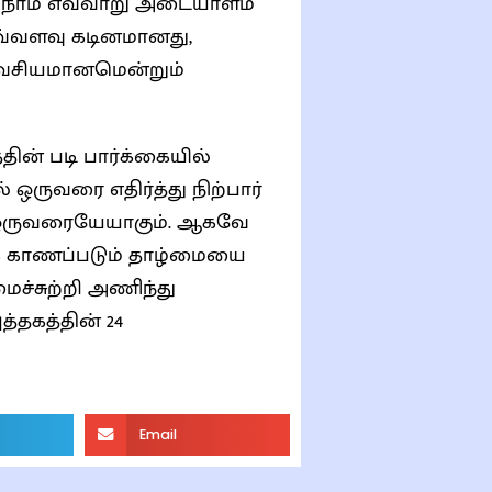
ை நாம் எவ்வாறு அடையாளம்
வசியமானமென்றும்
தின் படி பார்க்கையில்
ார்
ச்சுற்றி அணிந்து
Email