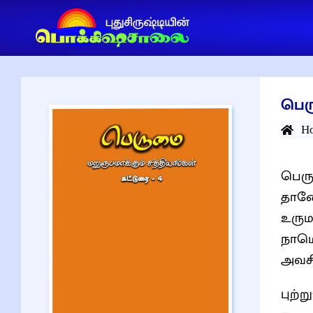
பெ
H
பெரு
தானே
உருமாற்றம
நாமொ
அவசி
புற்