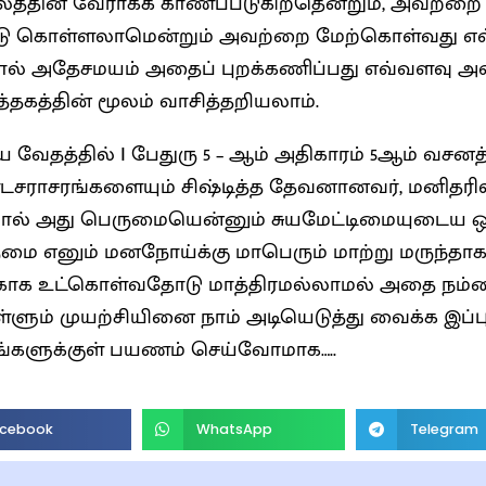
லத்தின் வேராகக் காணப்படுகிறதென்றும், அவற்ற
ளலாமென்றும் அவற்றை மேற்கொள்வது எவ்வளவு கடினமானது,
் அதேசமயம் அதைப் புறக்கணிப்பது எவ்வளவு அ
த்தகத்தின் மூலம் வாசித்தறியலாம்.
ிய வேதத்தில் I பேதுரு 5 – ஆம் அதிகாரம் 5ஆம் வசனத்
ாசரங்களையும் சிஷ்டித்த தேவனானவர், மனிதரில் ஒருவரை எதிர்த்து நிற்ப
் அது பெருமையென்னும் சுயமேட்டிமையுடைய ஒருவரையேயாகும். ஆகவே
் மனநோய்க்கு மாபெரும் மாற்று மருந்தாக காணப்படும் தாழ்மையை
காக உட்கொள்வதோடு மாத்திரமல்லாமல் அதை நம்மை
ற்சியினை நாம் அடியெடுத்து வைக்க இப்புத்தகத்தின் 24
ங்களுக்குள் பயணம் செய்வோமாக…..
cebook
WhatsApp
Telegram