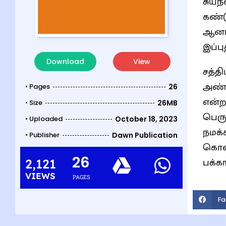
சுயந
கண்டு கொள்
ஆனால
இப்பு
Download
View
சத்த
அண்டசர
• Pages
26
என்றால
• Size
26MB
பெருமை எனும
• Uploaded
October 18, 2023
நமக்
• Publisher
Dawn Publication
கொள்ளும் முய
26
பக்க
2,121
VIEWS
PAGES
Fa