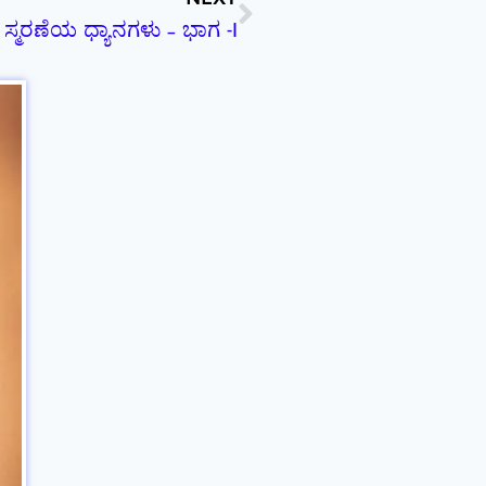
ತನ ಸ್ಮರಣೆಯ ಧ್ಯಾನಗಳು – ಭಾಗ -I