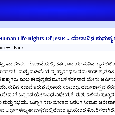
Human Life Rights Of Jesus – ಯೇಸುವಿನ ಮನುಷ್ಯ 
ome
Book
ಕ್ತನಾದ ದೇವರ ಯೋಜನೆಯಲ್ಲಿ , ಕರ್ತನಾದ ಯೇಸುವಿನ ತ್ಯಾಗ ಬಲ
ವಾದಗಳು, ಮತ್ತು ಮಹಿಮೆಯನ್ನು ಪ್ರಾರಂಭಿಸುವ ಮಹಾನ್ ತ್ಯಾಗಬಲ
ಹಕ್ಕುಗಳು ಎಂಬ ಈ ಪುಸ್ತಕದ ಮೂಲಕ ಕರ್ತನಾದ ಯೇಸು ಅರ್ಪಿಸಿದ 
 ಯೇಸುವಿನ ನಡುವೆ ಇರುವ ಪ್ರೀತಿಯ ಸಂಬಂಧ, ಧರ್ಮಶಾಸ್ತ್ರದ ನೆರವೇರಿ
ು ದೇವರಿಗೆ ಒಪ್ಪಿಸಿದ ಯೇಸುವಿನ ವಿಧೇಯತೆ, ಈಡು ಬಲಿಯ ಪುಣ್ಯದ
ು ಮತ್ತು ಸಭೆಯು ಒಟ್ಟಾಗಿ ಸೇರಿ ಲೋಕದ ಜನರಿಗೆ ನೀಡುವ ಆಶೀರ್ವ
 ಅರ್ಥಗಳನ್ನು ಈ ಪುಸ್ತಕದಲ್ಲಿ ದೇವರ ಕೃಪೆಯಿಂದ ತೋರಿಸಲಾಗಿದೆ.