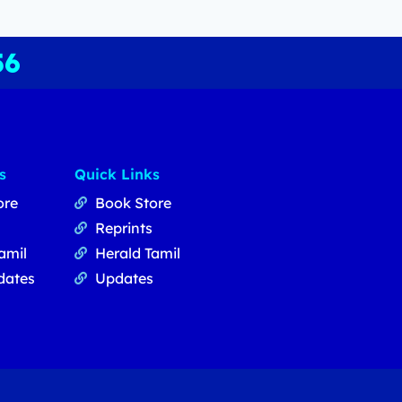
56
s
Quick Links
ore
Book Store
Reprints
amil
Herald Tamil
dates
Updates