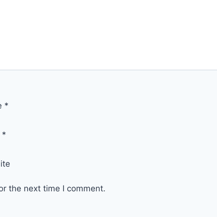
e
*
l
*
ite
or the next time I comment.