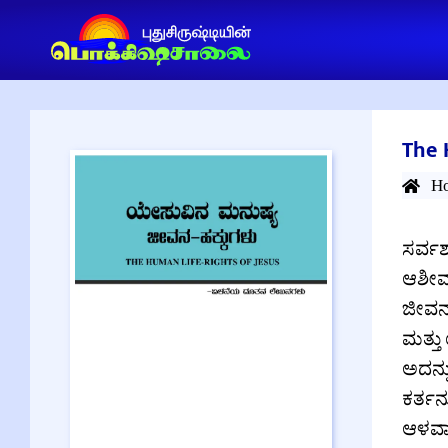
The 
H
ಸರ್ವಶ
ಆಶೀರ್
ಜೀವನ 
ಮತ್ತು
ಅದನ್ನ
ಕರ್ತನ
ಆಳವಾದ