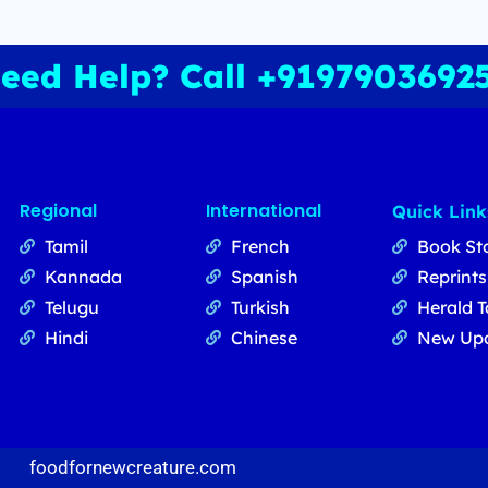
eed Help? Call +9197903692
Regional
International
Quick Link
Tamil
French
Book St
Kannada
Spanish
Reprints
Telugu
Turkish
Herald T
Hindi
Chinese
New Up
foodfornewcreature.com