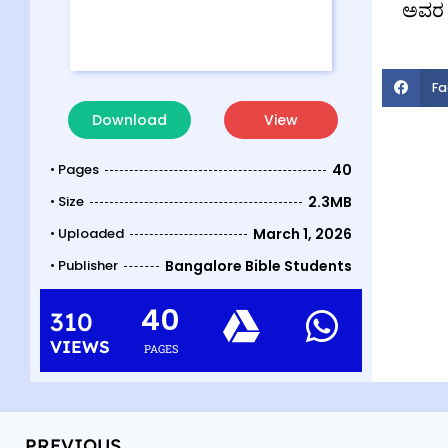
ಅವರ 
Fa
Download
View
• Pages
40
• Size
2.3MB
• Uploaded
March 1, 2026
• Publisher
Bangalore Bible Students
40
310
VIEWS
PAGES
PREVIOUS