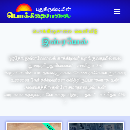
பொக்கிஷசாலை வெளியீடு
இஸ்ரயேல்
“இதோ, இஸ்ரவேலைக் காக்கிறவர் உறங்குவதுமில்லை
தூங்குகிறதுமில்லை.” – சங்கீதம் 121:4
“எருசலேமின் சமாதானத்துக்காக வேண்டிக்கொள்ளுங்கள்;
உன்னை நேசிக்கிறவர்கள் சுகித்திருப்பார்களாக. உன்
அலங்கத்திற்குள்ளே சமாதானமும், உன்
அரமனைகளுக்குள்ளே சுகமும் இருப்பதாக.” – சங்கீதம் 122:6-
7