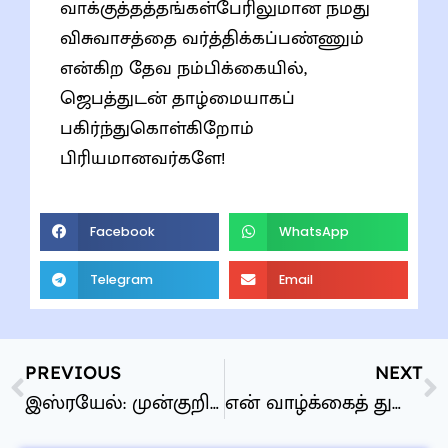
வாக்குத்தத்தங்கள்பேரிலுமான நமது
விசுவாசத்தை வர்த்திக்கப்பண்ணும்
என்கிற தேவ நம்பிக்கையில்,
ஜெபத்துடன் தாழ்மையாகப்
பகிர்ந்துகொள்கிறோம்
பிரியமானவர்களே!
Facebook
WhatsApp
Telegram
Email
PREVIOUS
NEXT
இஸ்ரயேல்: முன்குறிக்கப்பட்ட முடிவுடன் ஒரு சந்திப்பு
என் வாழ்க்கைத் துணையோடு பேசும்போது நான் என்ன சொல்வது ?