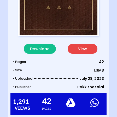
Download
View
• Pages
42
• Size
11.3MB
• Uploaded
July 28, 2023
• Publisher
Pokkishasalai
42
1,291
VIEWS
PAGES