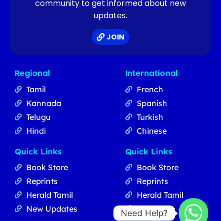
community to get informed about new
updates.
JOIN
Regional
International
Tamil
French
Kannada
Spanish
Telugu
Turkish
Hindi
Chinese
Quick Links
Quick Links
Book Store
Book Store
Reprints
Reprints
Herald Tamil
Herald Tamil
New Updates
Updates
Need Help?