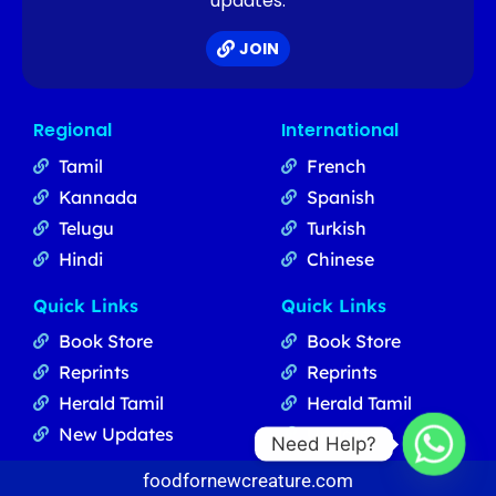
updates.
JOIN
Regional
International
Tamil
French
Kannada
Spanish
Telugu
Turkish
Hindi
Chinese
Quick Links
Quick Links
Book Store
Book Store
Reprints
Reprints
Herald Tamil
Herald Tamil
New Updates
Updates
Need Help?
foodfornewcreature.com