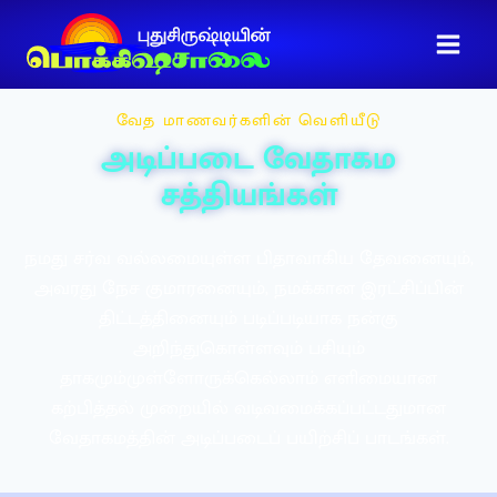
வேத மாணவர்களின் வெளியீடு
அடிப்படை வேதாகம
சத்தியங்கள்
நமது சர்வ வல்லமையுள்ள பிதாவாகிய தேவனையும்,
அவரது நேச குமாரனையும், நமக்கான இரட்சிப்பின்
திட்டத்தினையும் படிப்படியாக நன்கு
அறிந்துகொள்ளவும் பசியும்
தாகமும்முள்ளோருக்கெல்லாம் எளிமையான
கற்பித்தல் முறையில் வடிவமைக்கப்பட்டதுமான
வேதாகமத்தின் அடிப்படைப் பயிற்சிப் பாடங்கள்.