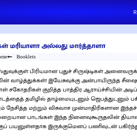
R
்கள் மரியாளா அல்லது மார்த்தாளா
ome
Booklets
ஸ்துவுக்குள் பிரியமான புதுச் சிருஷ்டிகள் அனைவருக்
்கள்! இயேசுவுக்கு அன்பாயிருந்த சீஷைகளாகிய மார்த்தாள் மற்றும்
ாள் சகோதரிகள் குறித்த பாத்திர ஆராய்ச்சியின் அடிப
டத்தைத் தமிழில் தாழ்மையுடனும் ஜெபத்துடனும் பகிர்ந
ும் நேசித்த மற்றும் விசுவாச முன்மாதிரிகளான இந்த
மறையான பாடங்கள் இந்த நினைவுகூருதலின் தியான 
குப் பயனுள்ளதாக இருக்குமெனப் பணிவுடன் பகிர்ந