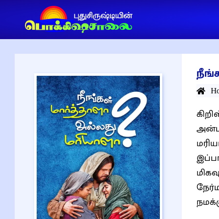
நீங
H
கிறி
அன்பின் வாழ்த்துக
மரிய
இப்பா
மிகவ
நேர்
நமக்