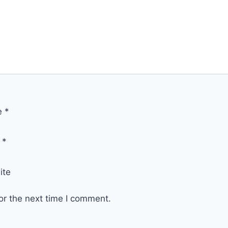
e
*
l
*
ite
or the next time I comment.