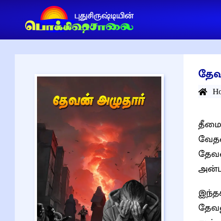
தேவ
H
தீமை
வேதன
தேவன
அன்ப
இந்த
தேவன