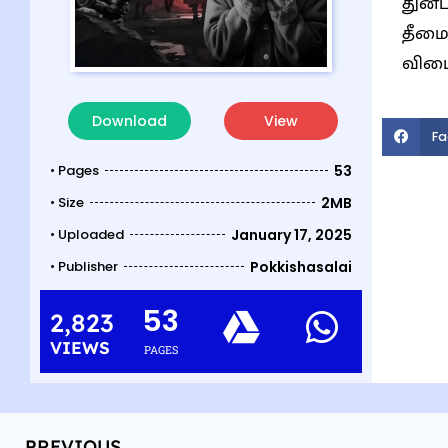
துன்
தீமை
விட
Download
View
Fa
• Pages
53
• Size
2MB
• Uploaded
January 17, 2025
• Publisher
Pokkishasalai
53
2,823
VIEWS
PAGES
PREVIOUS