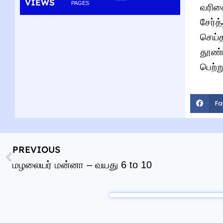
VIEWS
PAGES
வரிசை
சேர்த
செய்
தூண்ட
பெற்ற
Fa
PREVIOUS
மழலையர் மன்னா – வயது 6 to 10