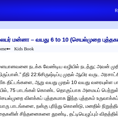
R
யர் மன்னா – வயது 6 to 10 (செயல்முறை புத்தகம
ome
Kids Book
்ளையானவனை நடக்க வேண்டிய வழியில் நடத்து; அவன் முத
ிருப்பான்.” நீதி 22:6சிருஷ்டிப்பு முதல் ஆயிர வருட அர
ீக திட்டங்களை, ஆறு வயது முதல் 10 வயது வரையுள்ள பால
ில், 75 பாடங்கள் கொண்ட தொகுப்பாக அமையப் பெற்றுள
செயல்முறை விளக்கப் புத்தகமாக இந்த புத்தகம் உருவாக்க
ரு பாடங்களை, நன்கு புரிந்து கொண்டு, மனதில் நிறுத்தி
தைகளின் சிந்தனைகளை தூண்டி, தட்டியெழுப்பும் விதத்தி