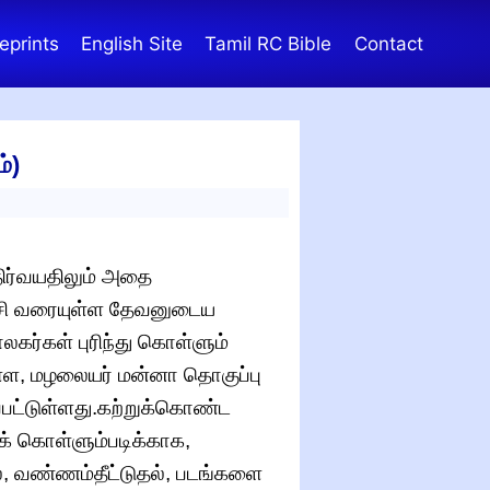
eprints
English Site
Tamil RC Bible
Contact
்)
ிர்வயதிலும் அதை
சாட்சி வரையுள்ள தேவனுடைய
கர்கள் புரிந்து கொள்ளும்
்ள, மழலையர் மன்னா தொகுப்பு
ப்பட்டுள்ளது.கற்றுக்கொண்ட
க் கொள்ளும்படிக்காக,
ல், வண்ணம்தீட்டுதல், படங்களை