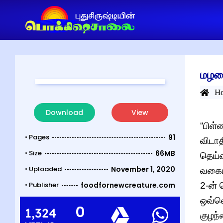
மழலை
H
Download
View
“பிள
• Pages
91
விடாத
• Size
66MB
தெய்வ
• Uploaded
November 1, 2020
வகைய
• Publisher
foodfornewcreature.com
2-ன் 
ஒவ்வொ
0
1,324
குழந்