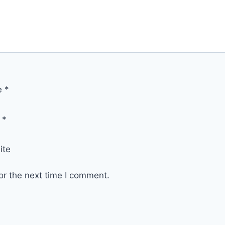
e
*
l
*
ite
or the next time I comment.