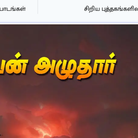
 பாடங்கள்
சிறிய புத்தகங்களி