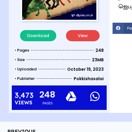
ஜெபத
Fa
Download
View
• Pages
248
• Size
23MB
• Uploaded
October 19, 2023
• Publisher
Pokkishasalai
248
3,473
VIEWS
PAGES
PREVIOUS