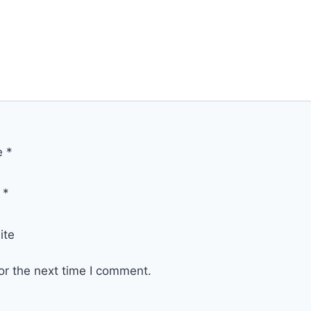
e
*
l
*
ite
or the next time I comment.