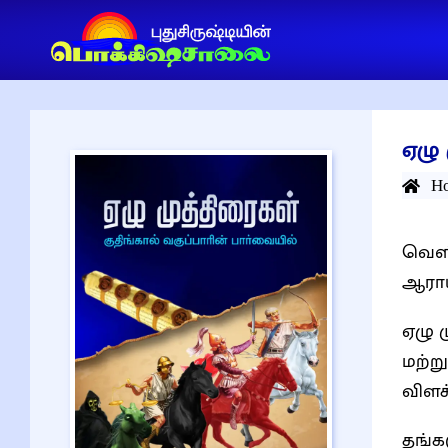
ஏழு 
H
வெளி
ஆராய
ஏழு 
மற்று
விளக
தங்க