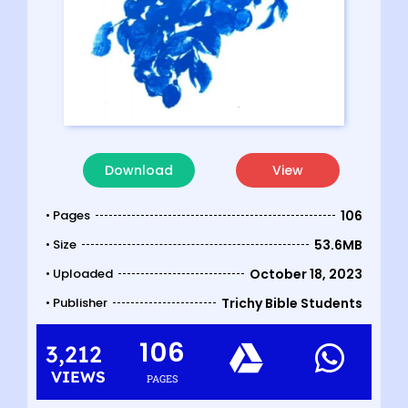
Download
View
• Pages
106
• Size
53.6MB
• Uploaded
October 18, 2023
• Publisher
Trichy Bible Students
106
3,212
VIEWS
PAGES