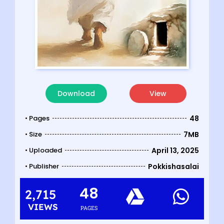
Download
View
• Pages
48
• Size
7MB
• Uploaded
April 13, 2025
• Publisher
Pokkishasalai
48
2,715
VIEWS
PAGES