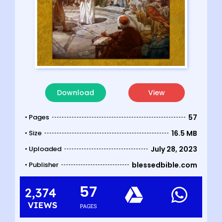
Download
View
• Pages
57
• Size
16.5 MB
• Uploaded
July 28, 2023
• Publisher
blessedbible.com
57
2,374
VIEWS
PAGES