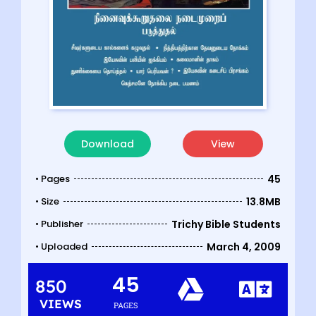
Download
View
• Pages
45
• Size
13.8MB
• Publisher
Trichy Bible Students
• Uploaded
March 4, 2009
45
850
VIEWS
PAGES