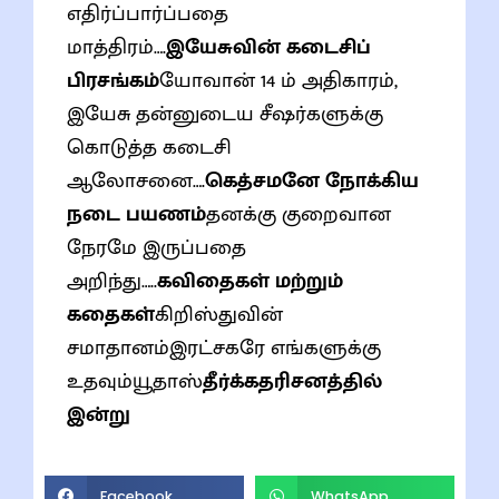
எதிர்ப்பார்ப்பதை
மாத்திரம்….
இயேசுவின் கடைசிப்
பிரசங்கம்
யோவான் 14 ம் அதிகாரம்,
இயேசு தன்னுடைய சீஷர்களுக்கு
கொடுத்த கடைசி
ஆலோசனை….
கெத்சமனே நோக்கிய
நடை பயணம்
தனக்கு குறைவான
நேரமே இருப்பதை
அறிந்து…..
கவிதைகள் மற்றும்
கதைகள்
கிறிஸ்துவின்
சமாதானம்இரட்சகரே எங்களுக்கு
உதவும்யூதாஸ்
தீர்க்கதரிசனத்தில்
இன்று
Facebook
WhatsApp