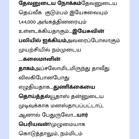
தேவனுடைய நோக்கம்
தேவனுடைய
தெய்வீக குடும்பம் இயேசுவையும்
1,44,000 அங்கத்தினரையும்
உள்ளடக்கியதாகும்….
இயேசுவின்
பலியில் ஐக்கியம்
அவரைப்போலாகும்
முயற்சியில் நம்முடைய
…..
கலைமானின்
தாகம்
அப்சலோமிடமிருந்து தாவீது
விலகிபோனபோது
எழுதியதாக….
துணிக்கையை
தொய்த்தல்
யூதாஸ் தன்னுடைய
முடிவுக்காக மனஸ்தாபப்பட்டாப்,
ஆனால் பேதுருவோ….
யார்
பெரியவன்?
முழுமையாக
கொடுத்தாலும், நம்மிடம்