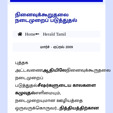
நினைவுக்கூறுதலை
நடைமுறைப் படுத்துதல்
Home
Herald Tamil
மார்ச் - ஏப்ரல் 2009
புத்தக
அட்டவணை
ஆதியிலே
நினைவுக்கூருதலை
நடைமுறைப்
படுத்துதல்
சீஷர்களுடைய காலகளை
கழுவுதல்
எளிமையும்,
நடைமுறையுமான ஊழியத்தை
ஒருவருக்கொருவர்….
நித்தியத்திற்கான