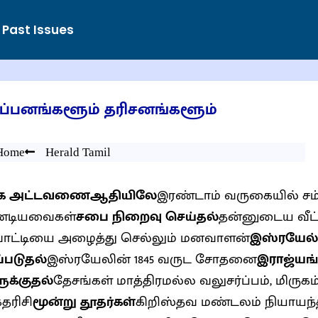
Past Issues
்பனங்களூம் தரிசனங்களூம்
Home
Herald Tamil
்தக அட்டவணைஆதியிலே
இரண்டாம் வருகையில் சம
்டியவைகள்
சபை நிறைவு செய்தல்
தன்னுடைய வீட்
ட்டியை அழைத்து செல்லும் மனவாளன்
இஸ்ரயேல் 
ப்படுதல்
இஸ்ரயேலின் 1845 வருட சோதனை
இராஜ்ய
க்குதல்
தேசங்கள் மாத்திரமல்ல வலுசர்ப்பம், மிருகம
கதரிசி
மூன்று தூதர்கள்
கிறிஸ்தவ மண்டலம் நியாயந்தீ