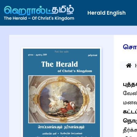
Herald English
சொப
புத
வேண
மனவா
கட்ட
நொரு
தீர்க்