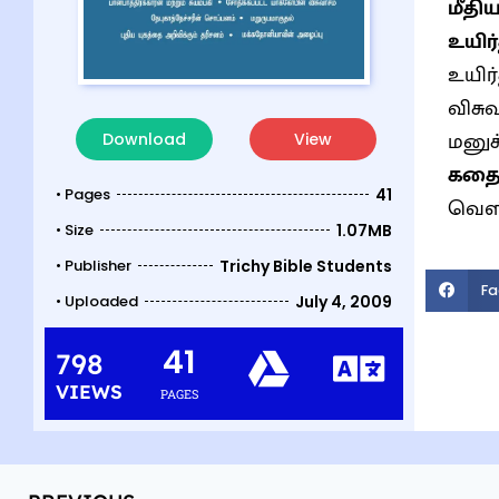
மீதி
உயிர
உயிர
விசு
மனுக
Download
View
கதை
• Pages
41
வெளி
• Size
1.07MB
• Publisher
Trichy Bible Students
Fa
• Uploaded
July 4, 2009
41
798
VIEWS
PAGES