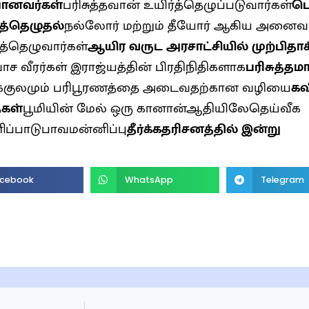
யானவர்கள்
பரிசுத்தவான் உயிர்த்தெழுப்படுவார்கள்
ப
்த்தெழுதல்
நல்லோர் மற்றும் தீயோர் ஆகிய அனைவர
்த்தெழுவார்கள்
ஆயிர வருட அரசாட்சியில் முற்பிதாக
வாச வீரர்கள் இராஜ்யத்தின் பிரதிநிதிகளாக
பரிசுத்த
்குலமும் பரிபூரணத்தை அடைவதற்கான வழியை
கவ
கள்
பூமியின் மேல் ஒரு கானான்ஆதியிலேதெய்வீக
ப்பாடுபாவமன்னிப்பு
தீர்க்கதரிசனத்தில் இன்று
cebook
WhatsApp
Telegram