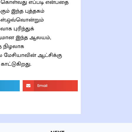
து கொள்வது எப்படி என்பதை
ும் இந்த புத்தகம்
கள்,ஒவ்வொன்றும்
க புரிந்துக்
தமான இந்த ஆலயம்,
ை நிழலாக
 மேசியாவின் ஆட்சிக்கு
ாட்டுகிறது.
Email