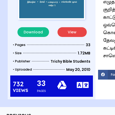
எழுத
குறி
காட்ட
ஒவ்வ
கொள்
Download
View
தேவன
• Pages
33
கட்டி
• Size
1.72MB
சாலொ
• Publisher
Trichy Bible Students
• Uploaded
May 20, 2010
Fa
33
732
VIEWS
PAGES