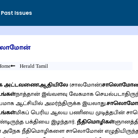
Past Issues
லொமோன்
Home
Herald Tamil
்தக அட்டவணை
ஆதியிலே
(சாலமோன்)
சாலொமோனின
ங்கள்
நாத்தான் இவ்வளவு வேகமாக செயல்படாதிரு
சயமாக ஆட்சியில் அமர்ந்திருக்க இயலாது.
சாலொமோன
ங்கள்
மிகப் பெரிய ஆலய பணியை முடித்தபின் ச
டிருந்த பக்தியை இழந்தார்.
நீதிமொழிகள்
ஞானத்தி
 அநேக நீதிமொழிகளை சாலொமோன் எழுதியிருந்த