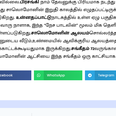
வில்லை.
பிரசங்கி
நாம் தேவனுக்கு பிரியமாக நடந்
த்து சாலொமோனின் இறுதி காலத்தில் எழுதப்பட்டிருக்க
ுகிறது.
உன்னதப்பாட்டு
நாடகத்தில் உள்ள ஏழு பகுதி
ொரு நாளாக, இந்த “நேச பாடலின்” மூலம் மிக தெளிவா
ளப்படுகிறது.
சாலொமோனின் ஆலயம்
சொல்லர்த்
ுடைய வீடும்,உண்மையில் ஆவிக்குரிய ஆலயத்த
க்காட்டக்கூடியதுமாக இருக்கிறது.
சங்கீதம் 72
வருங்கால
மோனின் ஆட்சியை இந்த சங்கீதம் ஒரு காட்சியாக க
cebook
WhatsApp
Telegram