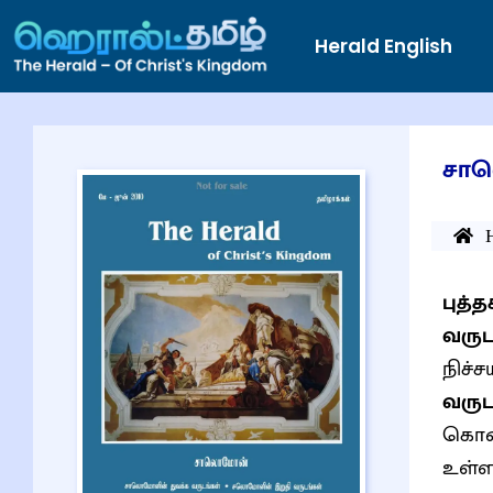
Herald English
சா
புத
வருட
நிச்
வருட
கொண்
உள்ள