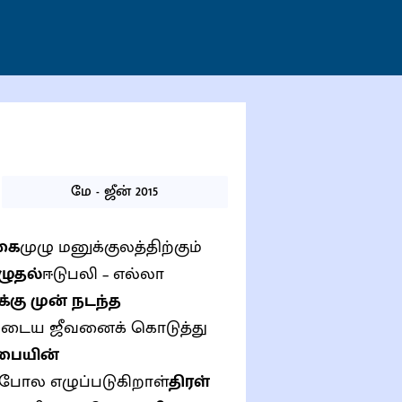
மே - ஜீன் 2015
்கை
முழு மனுக்குலத்திற்கும்
ழுதல்
ஈடுபலி – எல்லா
க்கு முன் நடந்த
முடைய ஜீவனைக் கொடுத்து
பையின்
ல எழுப்படுகிறாள்
திரள்