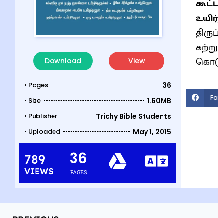
கூட்
உயிர
திருப
கற்ற
கொடு
Download
View
• Pages
36
Fa
• Size
1.60MB
• Publisher
Trichy Bible Students
• Uploaded
May 1, 2015
36
789
VIEWS
PAGES