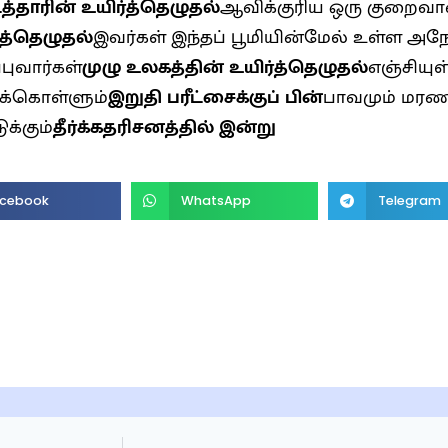
டத்தாரின் உயிர்த்தெழுதல்
ஆவிக்குரிய ஒரு குறைவான
்த்தெழுதல்
இவர்கள் இந்தப் பூமியின்மேல் உள்ள அநே
்புவார்கள்
முழு உலகத்தின் உயிர்த்தெழுதல்
எஞ்சியுள
ுக்கொள்ளும்
இறுதி பரீட்சைக்குப் பின்
பாவமும் மரணமு
க்கும்
தீர்க்கதரிசனத்தில் இன்று
cebook
WhatsApp
Telegram