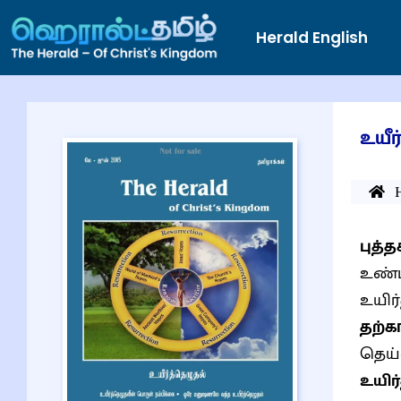
Herald English
உயீர
புத
உண்ட
உயிர
தற்க
தெய்வ
உயிர