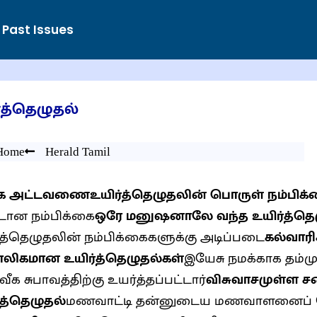
Past Issues
்த்தெழுதல்
Home
Herald Tamil
்தக அட்டவணை
உயிர்த்தெழுதலின் பொருள் நம்பிக
ான நம்பிக்கை
ஒரே மனுஷனாலே வந்த உயிர்த்தெ
்த்தெழுதலின் நம்பிக்கைகளுக்கு அடிப்படை
கல்வாரி
ாலிகமான உயிர்த்தெழுதல்கள்
இயேசு நமக்காக தம்
ீக சுபாவத்திற்கு உயர்த்தப்பட்டார்
விசுவாசமுள்ள ச
்த்தெழுதல்
மணவாட்டி தன்னுடைய மணவாளனைப் போ