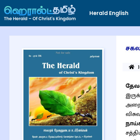
Herald English
சகல
தேவன
இருக்
அற
விசு
நாய்
சத்த