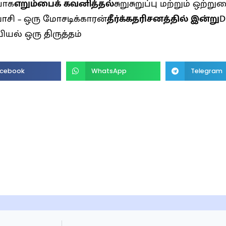
யாக
எறும்பைக் கவனித்தல்
சுறுசுறுப்பு மற்றும் ஒற்று
வாசி – ஒரு மோசடிக்காரன்
தீர்க்கதரிசனத்தில் இன்று
D
ியல் ஒரு திருத்தம்
cebook
WhatsApp
Telegram