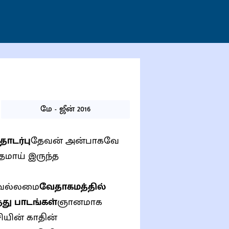
மே - ஜீன் 2016
ொடர்பு
தேவன் அன்பாகவே
தமாய் இருந்த
 வல்லமை
வேதாகமத்தில்
்து பாடங்கள்
ஞானமாக
யின் காதின்