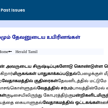
Past Issues
மும் தேவனுடைய உயிரினங்கள்
Home
Herald Tamil
் அவருடைய சிருஷ்டிப்புகளோடு கொண்டுள்ள த
கிறார்
மிருகங்கள் பாதுகாக்கப்படுதல்
பேழைக்குள் மீ
ை
வேதாகமத்தில் குதிரைகள்
தேவனிடத்தில் மட்டுமே
வாசங்கொள்ளுதல்
வேதத்தில் சர்பம்
பாவத்தின்மேல்
கள்
குடிசையிலிருந்து கோபுரத்திற்கு
பன்றிகளிடமிருந
ியத்தை கையாளுதல்
வேதாகமத்தில் ஒட்டகங்கள்
ஊசி