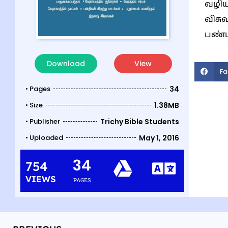
வழி
விசு
பண்ப
Download
View
Fa
• Pages
34
• Size
1.38MB
• Publisher
Trichy Bible Students
• Uploaded
May 1, 2016
34
754
VIEWS
PAGES