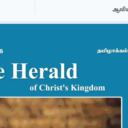
ஆவியி