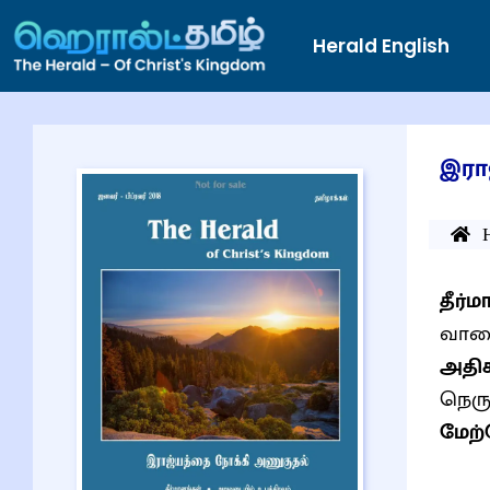
Herald English
இரா
தீர்
வாத
அதி
நெரு
மேற