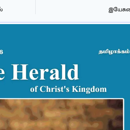
்
இயேசுவ