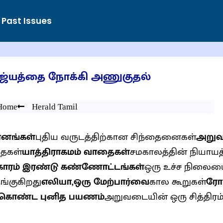
Past Issues
ஜ்யத்தை நோக்கி அணுகுதல்
Home
Herald Tamil
மானங்கள்
புதிய வருடத்திற்கான சிந்தைனைகள்
அறுவ
ைகள்
யாத்திராகமம் வாதைகள்
சமகாலத்தின் நியாயத்த
காரம் இரண்டு கண்ணோட்டங்கள்
ஒரு உச்ச நிலை
ங்குகிறது
எலியா,ஒரு மேற்பார்வை
கால கூறுகள்
ரோம
்கொண்ட புனித பயணம்
அறுவடையின் ஒரு சித்திரம