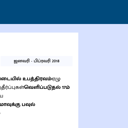
ஜனவரி - பிப்ரவரி 2018
டையில் உபத்திரவம்
ஏழு
ீர்ப்புகள்
வெளிப்படுதல் 17ம்
யை
ாவுக்கு பவுல்
்