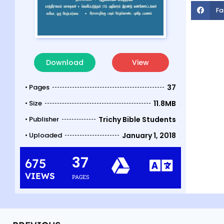
Fa
Download
View
• Pages
37
• Size
11.8MB
• Publisher
Trichy Bible Students
• Uploaded
January 1, 2018
37
675
VIEWS
PAGES