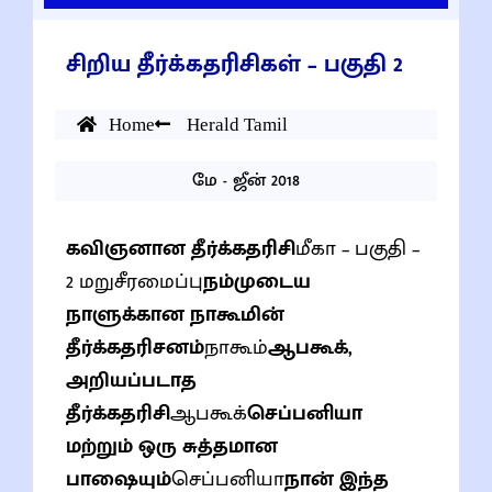
சிறிய தீர்க்கதரிசிகள் – பகுதி 2
Home
Herald Tamil
மே - ஜீன் 2018
கவிஞனான தீர்க்கதரிசி
மீகா – பகுதி –
2 மறுசீரமைப்பு
நம்முடைய
நாளுக்கான நாகூமின்
தீர்க்கதரிசனம்
நாகூம்
ஆபகூக்,
அறியப்படாத
தீர்க்கதரிசி
ஆபகூக்
செப்பனியா
மற்றும் ஒரு சுத்தமான
பாஷையும்
செப்பனியா
நான் இந்த