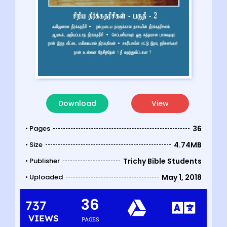
Download
View
• Pages
36
• Size
4.74MB
• Publisher
Trichy Bible Students
• Uploaded
May 1, 2018
36
737
VIEWS
PAGES