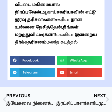
வீட்டை மகிமையால்
நிரப்புவேன்
ஆகாய்
சகரியாவின் எட்டு
இரவு தரிசனங்கள்
சகரியா
நான்
உன்னை நேசித்தேன்,நீங்கள்
மறந்துவிட்டீர்களா?
மல்கியா
இன்றைய
தீர்க்கதரிசனம்
மனித கடத்தல்
Facebook
WhatsApp
Telegram
Email
PREVIOUS
NEXT
இயேசுவை நினைக்க ஒரு காலம்
இரட்சிப்பாளர்களிடமுருந்து பாடங்கள்