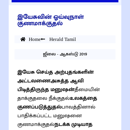
இயேசுவின் ஓய்வுநாள்
குணமாக்குதல்
Home
Herald Tamil
ஜீலை - ஆகஸ்டு 2019
இயேசு செய்த அற்புதங்களின்
அட்டவணை
அசுத்த ஆவி
பிடித்திருந்த மனுஷன்
தீமையின்
தாக்குதலை நீக்குதல்
உலகத்தை
குணப்படுத்துதல்
பாவத்தினால்
பாதிக்கப்பட்ட மனுஷனை
குணமாக்குதல்
நடக்க முடியாத