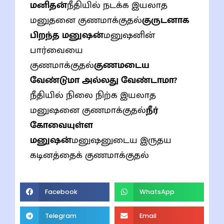
மனிதன்
நீதியில் நடக்க இயலாத
மனுதனை குணமாக்குதல்
குருடனாக
பிறந்த மனுஷன்
மனுஷனின்
பார்வையை
குணமாக்குதல்
குணமடைய
வேண்டுமா அல்லது வேண்டாமா?
நீதியில் நிலை நிற்க இயலாத
மனுஷனை குணமாக்குதல்
நீர்
கோவையுள்ள
மனுஷன்
மனுஷனுடைய இருதய
கடினத்தைக் குணமாக்குதல்
Facebook
WhatsApp
Telegram
Email