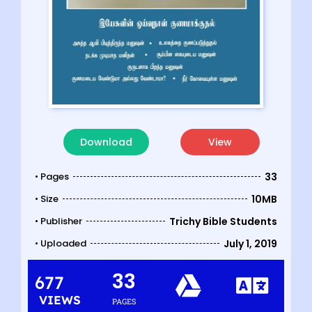
Download
View
• Pages
33
• Size
10MB
• Publisher
Trichy Bible Students
• Uploaded
July 1, 2019
33
677
VIEWS
PAGES