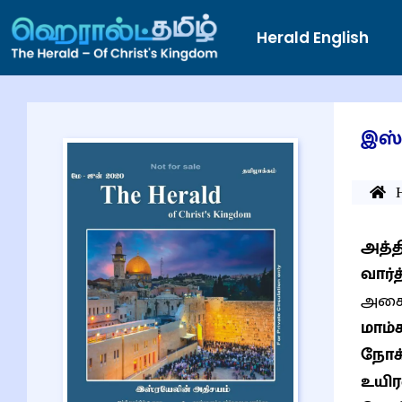
Herald English
இஸ்
அத்த
வார்
அசை
மாம்
நோக்
உயிர