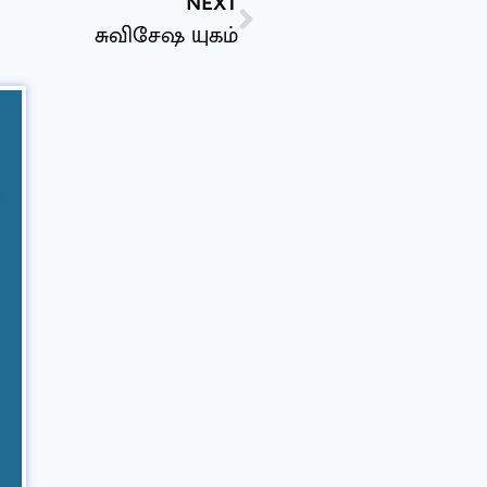
NEXT
சுவிசேஷ யுகம்