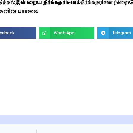
த்தல்
இன்றைய தீர்க்கதரிசனம்
தீர்க்கதரிசன நிறை
மகனின் பார்வை
cebook
WhatsApp
Telegram