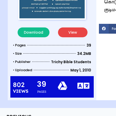
கொடு
குடி
Fa
Download
View
• Pages
39
• Size
34.2MB
• Publisher
Trichy Bible Students
• Uploaded
May 1, 2010
39
802
VIEWS
PAGES