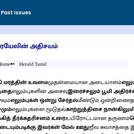
Past Issues
ரயேலின் அதிசயம்
Home
Herald Tamil
ி மரத்தின் உவமை
முதன்மையான அடையாளம்
எலும
த்தை
எலும்புகளின் அசைவு
இரைச்சலும் பூமி அதிர்ச்ச
வும்
எலும்புகள் ஒன்று சேர்தல்
மீண்டும் ஒன்றிணைத
சமும்
எலும்புகளை மூடுதல்
காற்றுத்திசை நான்கிலு
கித் தீர்க்கதரிசனம் உரை
உயிரோட்டமான தருணம்
க
டையும்படிக்கு இவர்கள் மேல் ஊது
ஜீவ சுவாசத்தை இ