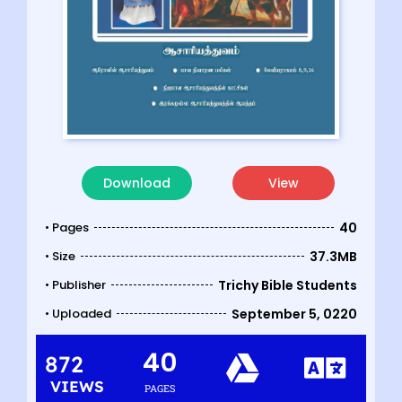
Download
View
• Pages
40
• Size
37.3MB
• Publisher
Trichy Bible Students
• Uploaded
September 5, 0220
40
872
VIEWS
PAGES