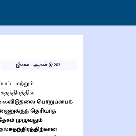
ஜீலை - ஆகஸ்டு 2021
பட்ட மற்றும்
ை
சுதந்திரத்தில்
்லை
விடுதலை பொறுப்பைக்
்ணுக்குத் தெரியாத
தேசம் முழுவதும்
தல்
சுதந்திரத்திற்கான