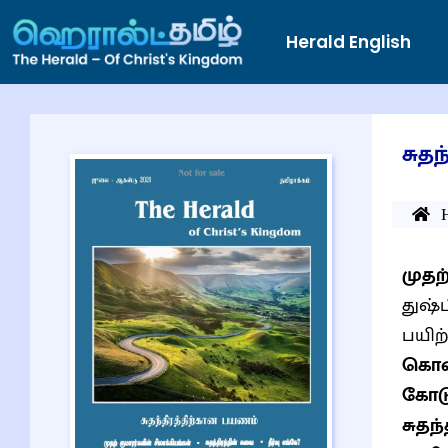
Herald English
சுத
முதற
துஷ்
பயிற
கொண
கோட
சுதந