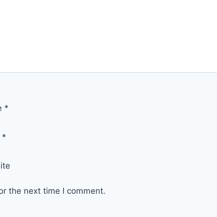
e
*
l
*
ite
or the next time I comment.