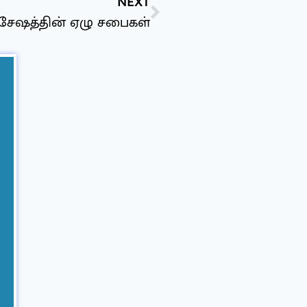
NEXT
ிசேஷத்தின் ஏழு சபைகள்