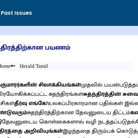
Past Issues
ந்திரத்திற்கான பயணம்
Home
Herald Tamil
்குமாரர்களின் சிலாக்கியங்கள்
முதலில் பயன்படுத்தப்
பிரயோகிக்கப்பட்ட சுதந்திரங்கள்
சுதந்திரத்தின் சுவ
்சிகள்
தீர்வு எங்கே?
உலகப்பிரகாரமான பதில்கள் இல
்டுவரும்
சுதந்திரத்திற்கான தேவனுடைய திட்டம்
கண
ு
தேவனுடைய கொள்கைகளால் வழி நடத்தப்படுதல்
்திரத்தை அறிவியுங்கள்
இழந்ததை திரும்பக் கொடுத்