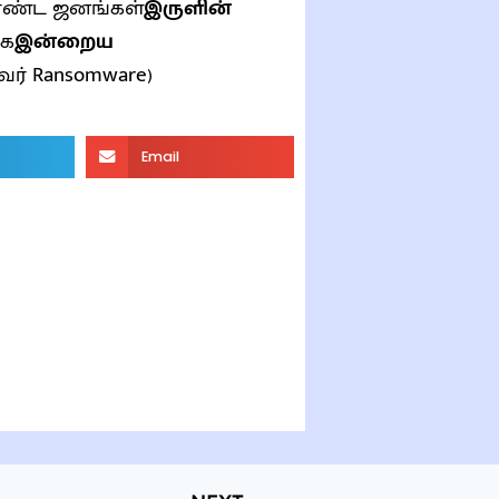
ண்ட ஜனங்கள்
இருளின்
கை
இன்றைய
ேர் Ransomware)
Email