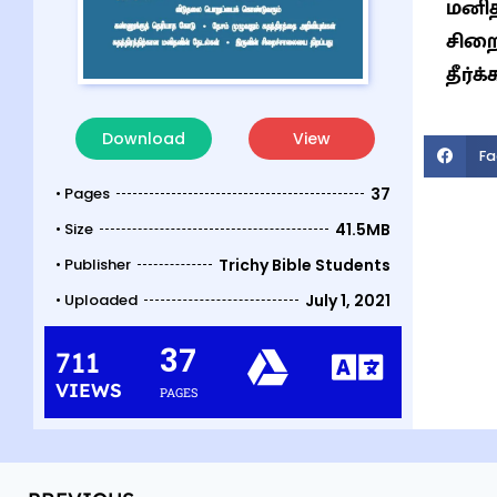
மனித
சிறை
தீர்க
Download
View
Fa
• Pages
37
• Size
41.5MB
• Publisher
Trichy Bible Students
• Uploaded
July 1, 2021
37
711
VIEWS
PAGES