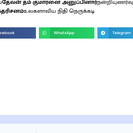
்
தேவன் தம் குமாரனை அனுப்பினார்
நன்றியுணர்வ
்கதரிசனம்
உலகளாவிய நிதி நெருக்கடி
cebook
WhatsApp
Telegram