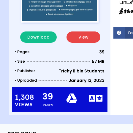
பாடல
தீர்க
Fa
Download
View
• Pages
39
• Size
57 MB
• Publisher
Trichy Bible Students
• Uploaded
January 13, 2023
39
1,308
VIEWS
PAGES