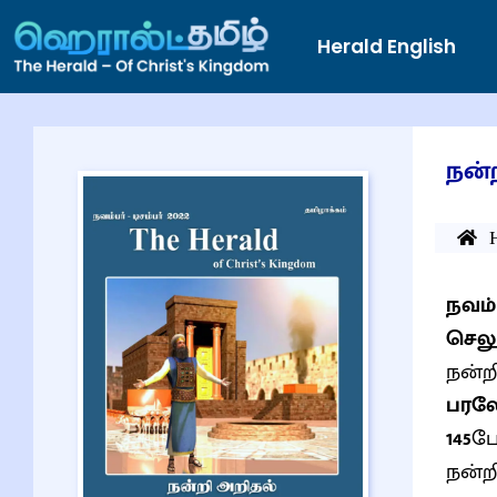
Herald English
நன்
நவம்ப
செலு
நன்ற
பரலோ
145
போ
நன்ற