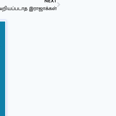
NEXT
றியப்படாத இராஜாக்கள்