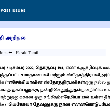
Past Issues
றி அறிதல்
Home
Herald Tamil
ர் / டிசம்பர் 2022, தொகுப்பு 194, எண் 6
ஆசரிப்புக் கூ
த்தப்பட்ட
சமாதானபலி மற்றும் ஸ்தோத்திரபலி
அர்ப
ிகள்
எசேக்கியாவின் ஸ்தோத்திரபலிகள்
ஒரு நல்ல 
கத் தகப்பனுக்கு நன்றி
செலுத்துதல்
நன்றியில் உ
ற்றுதலுக்கான ஒரு சங்கீதம்
எரேமியா 33ல் உள்ள தீர
ிகள்
யெகோவா தேவனுக்கு நான் என்ன
கொடுப்பேன