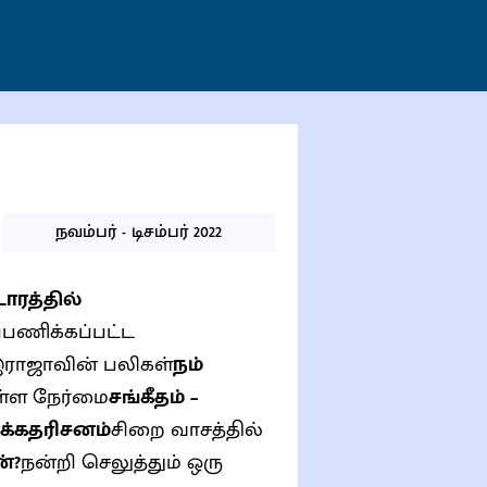
நவம்பர் - டிசம்பர் 2022
டாரத்தில்
்பணிக்கப்பட்ட
இராஜாவின் பலிகள்
நம்
ள்ள நேர்மை
சங்கீதம் –
்க்கதரிசனம்
சிறை வாசத்தில்
்?
நன்றி செலுத்தும் ஒரு