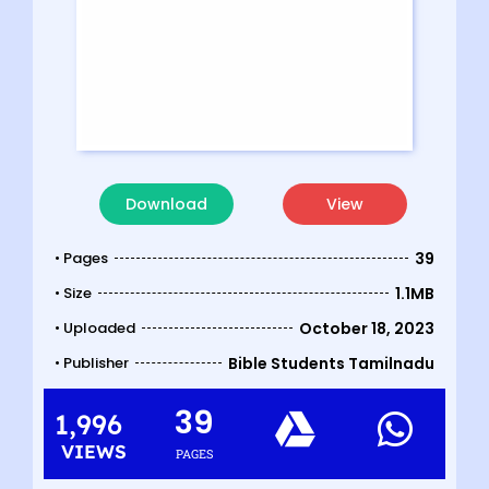
Download
View
• Pages
39
• Size
1.1MB
• Uploaded
October 18, 2023
• Publisher
Bible Students Tamilnadu
39
1,996
VIEWS
PAGES